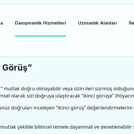
da
Danışmanlık Hizmetleri
Uzmanlık Alanları
İl
i Görüş”
 mutlak doğru olmayabilir veya sizin ileri sürmüş olduğunuz
sel olarak sizi doğruya ulaştıracak “ikinci görüşe” ihtiyacınız
üğünüz doğruları inceleyen “ikinci görüş” değerlendirmelerini
” mutlak şekilde bilimsel temele dayanmalı ve denetlenebilir ş