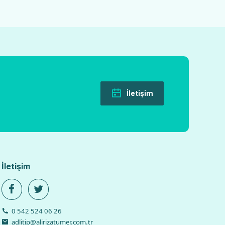
İletişim
İletişim
0 542 524 06 26
adlitip@alirizatumer.com.tr